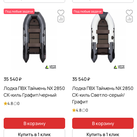
Под любые задачи
Под любые задачи
35 540 ₽
35 540 ₽
Лодка ПВХ Таймень NX 2850
Лодка ПВХ Таймень NX 2850
СК-киль Графит/черный
СК-киль Светло-серый/
Графит
4.8
0
4.8
0
В корзину
В корзину
Купить в 1 клик
Купить в 1 клик