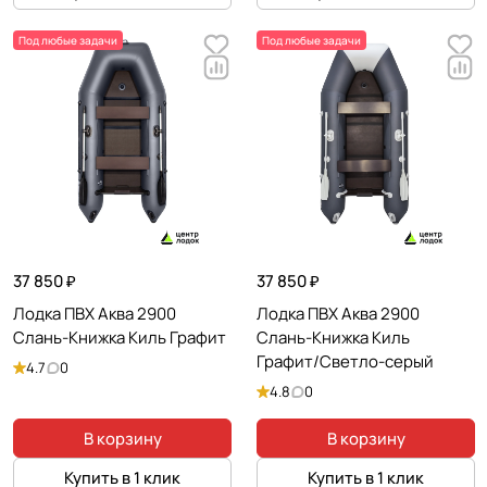
Под любые задачи
Под любые задачи
37 850 ₽
37 850 ₽
Лодка ПВХ Аква 2900
Лодка ПВХ Аква 2900
Слань-Книжка Киль Графит
Слань-Книжка Киль
Графит/Светло-серый
4.7
0
4.8
0
В корзину
В корзину
Купить в 1 клик
Купить в 1 клик