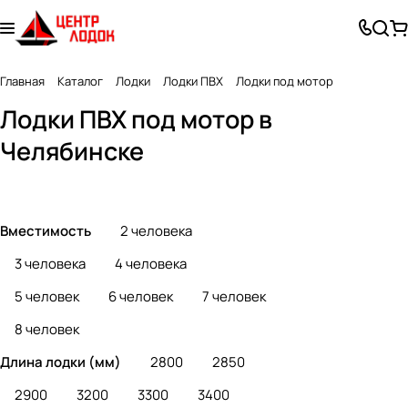
Главная
Каталог
Лодки
Лодки ПВХ
Лодки под мотор
Гидр
С
С
НДН
С
Лодки ПВХ под мотор в
олыж
натяж
жест
Д
надув
3
14
61
64
125
а
ным
ким
(Над
ным
Челябинске
товара
товаров
товар
товара
товаров
(плос
(дер
увно
килем
ким)
евян
е дно
дном
ным)
низк
дно
ого
Вместимость
2 человека
м
давл
3 человека
4 человека
ения)
5 человек
6 человек
7 человек
8 человек
Длина лодки (мм)
2800
2850
2900
3200
3300
3400