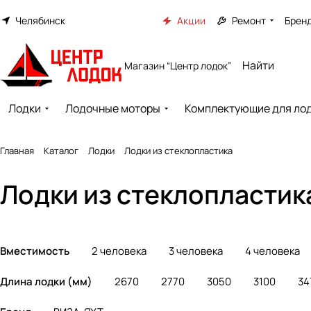
Челябинск
Акции
Ремонт
Брен
Магазин “Центр лодок”
Лодки
Лодочные моторы
Комплектующие для ло
Главная
Каталог
Лодки
Лодки из стеклопластика
Лодки из стеклопластик
Вместимость
2 человека
3 человека
4 человека
Длина лодки (мм)
2670
2770
3050
3100
34