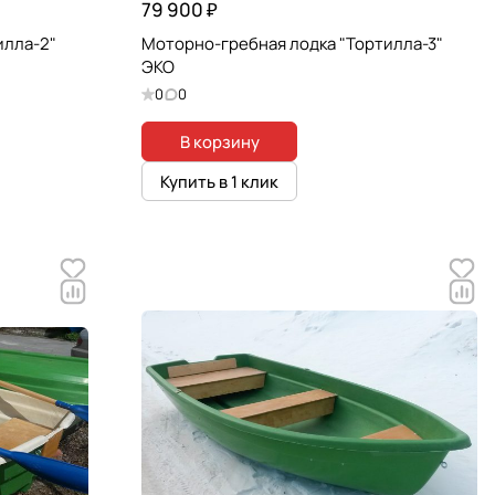
79 900 ₽
илла-2"
Моторно-гребная лодка "Тортилла-3"
ЭКО
0
0
В корзину
Купить в 1 клик