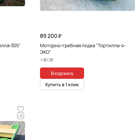
89 200 ₽
илла-305"
Моторно-гребная лодка "Тортилла-4-
ЭКО"
0
0
В корзину
Купить в 1 клик