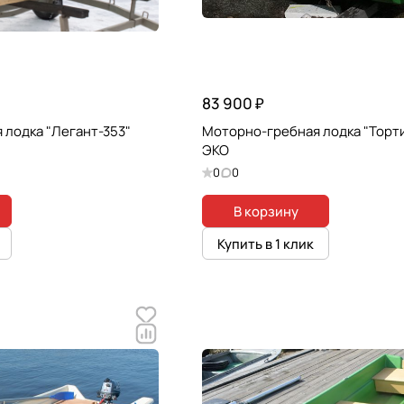
83 900 ₽
 лодка "Легант-353"
Моторно-гребная лодка "Торт
ЭКО
0
0
В корзину
Купить в 1 клик