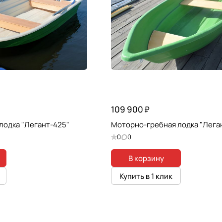
109 900 ₽
лодка "Легант-425"
Моторно-гребная лодка "Лега
0
0
В корзину
Купить в 1 клик