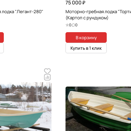
75 000 ₽
 лодка "Легант-280"
Моторно-гребная лодка "Торт
(Картоп с рундуком)
0
0
В корзину
Купить в 1 клик