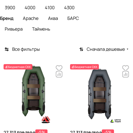
3900
4000
4100
4300
Бренд
Apache
Аква
БАРС
Ривьера
Таймень
Все фильтры
Сначала дешевые
💰Бюджетная СКК
💰Бюджетная СКК
27 313 ₽
-5%
27 313 ₽
-5%
28 750 ₽
28 750 ₽