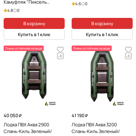
Камуфляж "Пиксель
4.6
0
Зеленый"
4.8
0
В корзину
В корзину
Купить в 1 клик
Купить в 1 клик
Очень устойчива на воде
Очень устойчива на воде
40 050 ₽
41 190 ₽
Лодка ПВХ Аква 2900
Лодка ПВХ Аква 3200
Слань-Киль Зеленый/
Слань-Киль Зеленый/