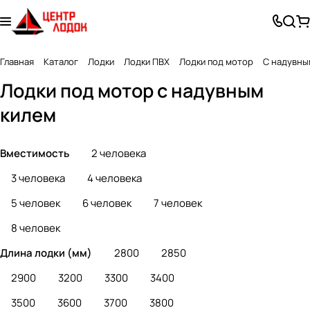
Главная
Каталог
Лодки
Лодки ПВХ
Лодки под мотор
С надувны
Лодки под мотор с надувным
килем
Вместимость
2 человека
3 человека
4 человека
5 человек
6 человек
7 человек
8 человек
Длина лодки (мм)
2800
2850
2900
3200
3300
3400
3500
3600
3700
3800