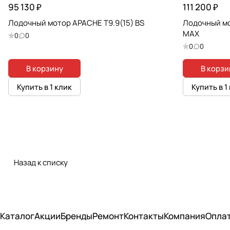
95 130 ₽
111 200 ₽
Лодочный мотор APACHE T9.9(15) BS
Лодочный мо
MAX
0
0
0
0
В корзину
В корзи
Купить в 1 клик
Купить в 1
Назад к списку
Каталог
Акции
Бренды
Ремонт
Контакты
Компания
Опла