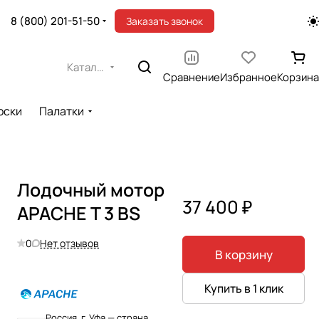
8 (800) 201-51-50
Заказать звонок
Каталог
Сравнение
Избранное
Корзина
оски
Палатки
Лодочный мотор
37 400 ₽
APACHE T 3 BS
0
Нет отзывов
В корзину
Купить в 1 клик
Россия, г. Уфа — страна