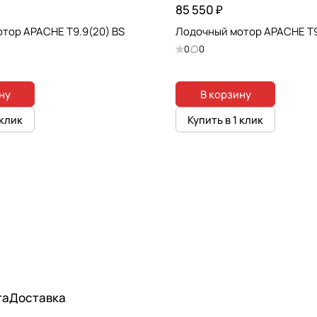
85 550 ₽
тор APACHE T9.9(20) BS
Лодочный мотор APACHE T9
0
0
ну
В корзину
 клик
Купить в 1 клик
та
Доставка