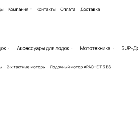
ды
Компания
Контакты
Оплата
Доставка
док
Аксессуары для лодок
Мототехника
SUP-Д
ры
2-х тактные моторы
Лодочный мотор APACHE T 3 BS