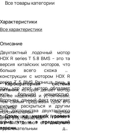
Все товары категории
Характеристики
Все характеристики
Описание
Двухтактный лодочный мотор
HDX R series T 5.8 BMS – это та
версия китайских моторов, что
больше всего схожа по
конструкции с мотором HDX R
series T 5 BMS Разница лишь в
Карбюраторная система
том, что этот мотор обладает
питания
, которая делает мотор
чуть большей мощностью.
более надежным и устойчивым,
Впрочем, данный факт помогает
тем самым продлевая срок его
сильнее раскрыться и другим
службы.
Эти достоинства двухтактного
положительным чертам
Столь же низкий уровень
лодочного мотора HDX R series T
агрегата, таким, как:
шума, что и в предыдущей
5.8 BMS делают его довольно
версии,
привлекательным для
покупателей, поэтому его
Высокий уровень