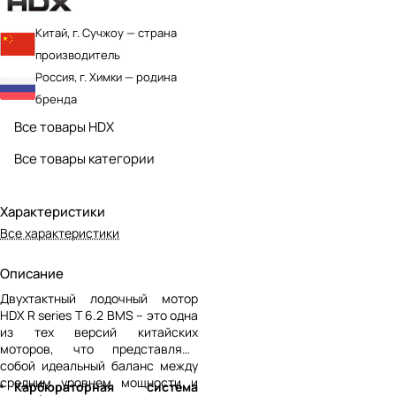
Китай, г. Сучжоу — страна
производитель
Россия, г. Химки — родина
бренда
Все товары HDX
Все товары категории
Характеристики
Все характеристики
Описание
Двухтактный лодочный мотор
HDX R series T 6.2 BMS – это одна
из тех версий китайских
моторов, что представляют
собой идеальный баланс между
средним уровнем мощности и
Карбюраторная система