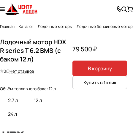
Главная
Каталог
Лодочные моторы
Лодочные бензиновые мото
Лодочный мотор HDX
79 500 ₽
R series T 6.2 BMS (с
баком 12 л)
В корзину
0
Нет отзывов
Купить в 1 клик
Объём топливного бака:
12 л
2.7 л
12 л
24 л