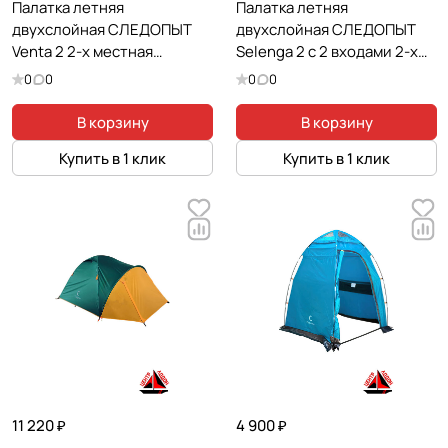
Палатка летняя
Палатка летняя
двухслойная СЛЕДОПЫТ
двухслойная СЛЕДОПЫТ
Venta 2 2-х местная
Selenga 2 с 2 входами 2-х
270х155х120 см
местная
0
0
0
0
В корзину
В корзину
Купить в 1 клик
Купить в 1 клик
11 220 ₽
4 900 ₽