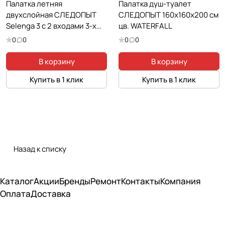
Палатка летняя
Палатка душ-туалет
двухслойная СЛЕДОПЫТ
СЛЕДОПЫТ 160х160х200 см
Selenga 3 с 2 входами 3-х
цв. WATERFALL
местная
0
0
0
0
В корзину
В корзину
Купить в 1 клик
Купить в 1 клик
Назад к списку
Каталог
Акции
Бренды
Ремонт
Контакты
Компания
Оплата
Доставка