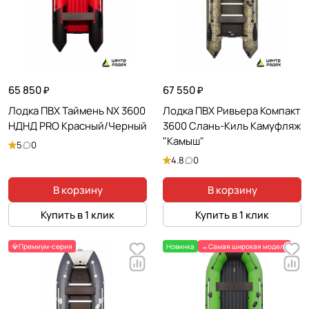
65 850 ₽
67 550 ₽
Лодка ПВХ Таймень NX 3600
Лодка ПВХ Ривьера Компакт
НДНД PRO Красный/Черный
3600 Слань-Киль Камуфляж
"Камыш"
5
0
4.8
0
В корзину
В корзину
Купить в 1 клик
Купить в 1 клик
💎Премиум-серия
Новинка
↔️Самая широкая модель