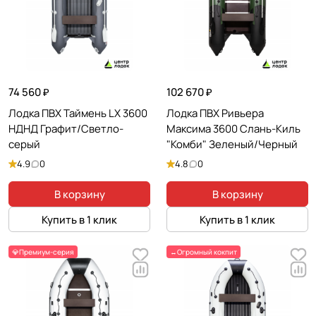
74 560 ₽
102 670 ₽
Лодка ПВХ Таймень LX 3600
Лодка ПВХ Ривьера
НДНД Графит/Светло-
Максима 3600 Слань-Киль
серый
"Комби" Зеленый/Черный
4.9
0
4.8
0
В корзину
В корзину
Купить в 1 клик
Купить в 1 клик
💎Премиум-серия
↔️Огромный кокпит