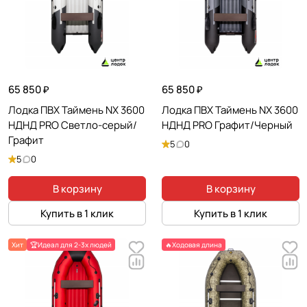
65 850 ₽
65 850 ₽
Лодка ПВХ Таймень NX 3600
Лодка ПВХ Таймень NX 3600
НДНД PRO Светло-серый/
НДНД PRO Графит/Черный
Графит
5
0
5
0
В корзину
В корзину
Купить в 1 клик
Купить в 1 клик
Хит
🏆Идеал для 2-3х людей
🔥Ходовая длина