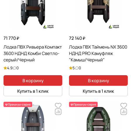
71 770 ₽
72 140 ₽
Лодка ПВХ Ривьера Компакт
Лодка ПВХ Таймень NX 3600
3600 НДНД Комби Светло-
НДНД PRO Камуфляж
серый/Черный
"Камыш/Черный"
4.9
0
5
0
В корзину
В корзину
Купить в 1 клик
Купить в 1 клик
💎Премиум-серия
💎Премиум-серия