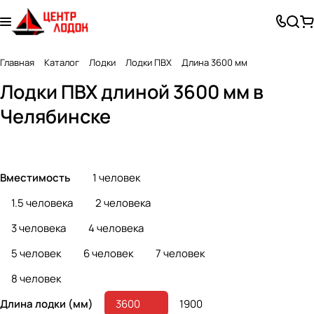
Главная
Каталог
Лодки
Лодки ПВХ
Длина 3600 мм
Лодки ПВХ длиной 3600 мм в
Гребные лодки
Лодки под мотор
Челябинске
49 товаров
140 товаров
Вместимость
1 человек
1.5 человека
2 человека
3 человека
4 человека
5 человек
6 человек
7 человек
8 человек
Длина лодки (мм)
3600
1900