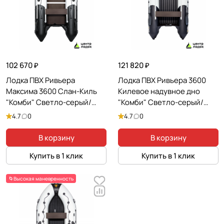
102 670 ₽
121 820 ₽
Лодка ПВХ Ривьера
Лодка ПВХ Ривьера 3600
Максима 3600 Слан-Киль
Килевое надувное дно
"Комби" Светло-серый/
"Комби" Светло-серый/
Черный
Черный
4.7
0
4.7
0
В корзину
В корзину
Купить в 1 клик
Купить в 1 клик
🌀Высокая маневренность