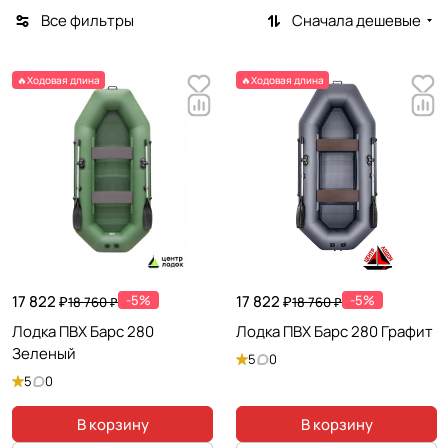
Все фильтры
Сначала дешевые
🔥Ходовая длина
🔥Ходовая длина
17 822 ₽
-5%
17 822 ₽
-5%
18 760 ₽
18 760 ₽
Лодка ПВХ Барс 280
Лодка ПВХ Барс 280 Графит
Зеленый
5
0
5
0
В корзину
В корзину