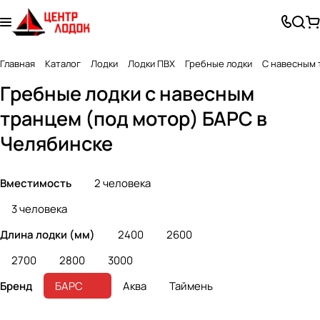
Главная
Каталог
Лодки
Лодки ПВХ
Гребные лодки
С навесным 
Гребные лодки с навесным
транцем (под мотор) БАРС в
Челябинске
Вместимость
2 человека
3 человека
Длина лодки (мм)
2400
2600
2700
2800
3000
Бренд
БАРС
Аква
Таймень