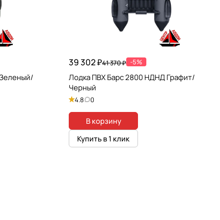
39 302 ₽
-5%
41 370 ₽
 Зеленый/
Лодка ПВХ Барс 2800 НДНД Графит/
Черный
4.8
0
В корзину
Купить в 1 клик