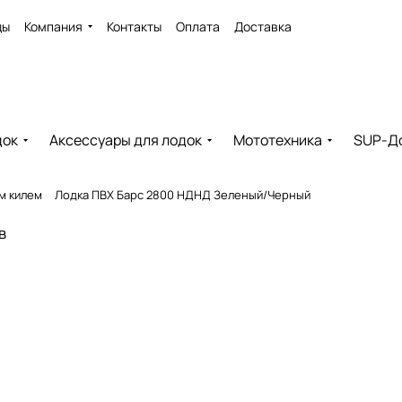
ды
Компания
Контакты
Оплата
Доставка
док
Аксессуары для лодок
Мототехника
SUP-Д
м килем
Лодка ПВХ Барс 2800 НДНД Зеленый/Черный
в