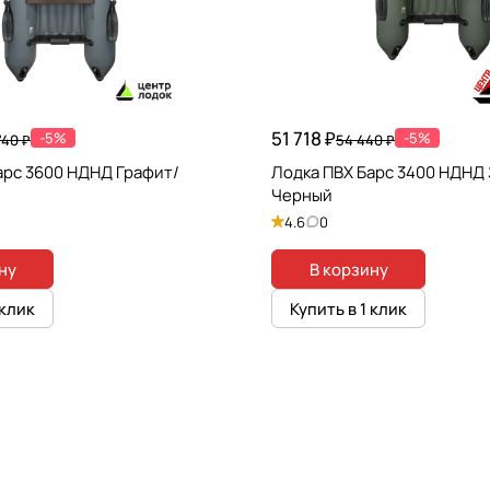
51 718 ₽
-5%
-5%
740 ₽
54 440 ₽
арс 3600 НДНД Графит/
Лодка ПВХ Барс 3400 НДНД
Черный
4.6
0
ну
В корзину
 клик
Купить в 1 клик