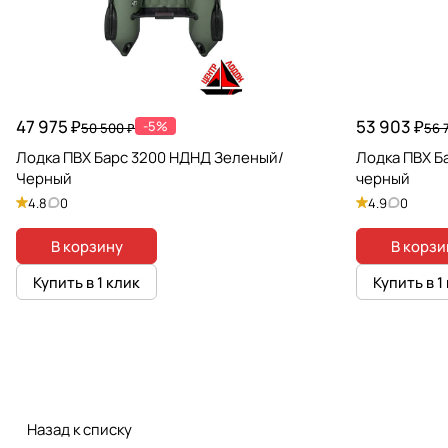
47 975 ₽
53 903 ₽
-5%
50 500 ₽
56 
Лодка ПВХ Барс 3200 НДНД Зеленый/
Лодка ПВХ Б
Черный
черный
4.8
0
4.9
0
В корзину
В корзи
Купить в 1 клик
Купить в 1
Назад к списку