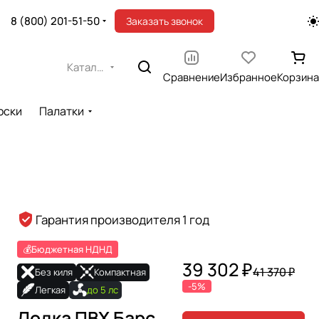
8 (800) 201-51-50
Заказать звонок
Каталог
Сравнение
Избранное
Корзина
оски
Палатки
Гарантия производителя 1 год
💰Бюджетная НДНД
39 302 ₽
41 370 ₽
Без киля
Компактная
-5%
Легкая
до 5 лс
Лодка ПВХ Барс