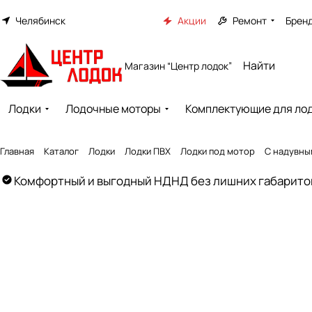
Челябинск
Акции
Ремонт
Брен
Магазин “Центр лодок”
Лодки
Лодочные моторы
Комплектующие для ло
Главная
Каталог
Лодки
Лодки ПВХ
Лодки под мотор
С надувны
Комфортный и выгодный НДНД без лишних габарито
Created by GlyphGenius Studio
from the Noun Project