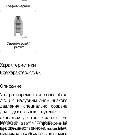
Графит/Черный
Светло-серый/
Графит
Характеристики
Все характеристики
Описание
Ультрасовременная лодка Аква
3200 с надувным дном низкого
давления специально создана
для длительных путешествий
экипажем до трёх человек. Её
Изделие выполнено из
изготавливает проверенный
высококачественного ПВХ,
уфимский производитель
основная особенность которого
«Мастер лодок» на самом