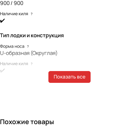
900 / 900
Наличие киля
?
✔️
Тип лодки и конструкция
Форма носа
?
U-образная (Округлая)
Наличие киля
?
✔️
Показать все
Наличие интерцептора
?
✔️
Форма концевиков баллонов
?
Конические (классические)
Габариты лодки
Похожие товары
Длина лодки (мм)
?
3200