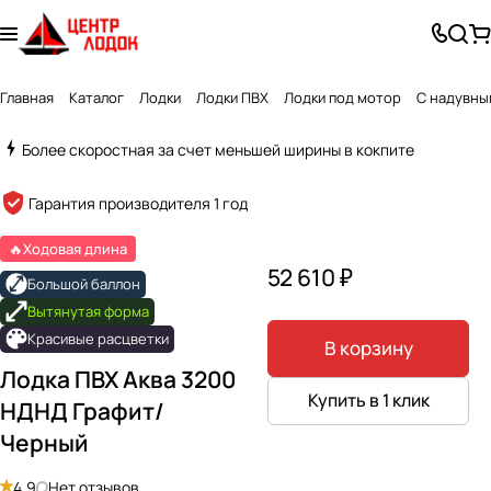
Главная
Каталог
Лодки
Лодки ПВХ
Лодки под мотор
С надувны
Более скоростная за счет меньшей ширины в кокпите
Created by Alex Turner
from the Noun Project
Гарантия производителя 1 год
🔥Ходовая длина
52 610 ₽
Большой баллон
Вытянутая форма
Красивые расцветки
В корзину
Лодка ПВХ Аква 3200
Купить в 1 клик
НДНД Графит/
Черный
4.9
Нет отзывов