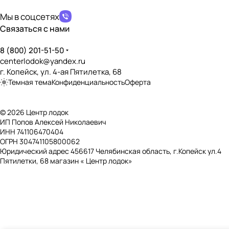
Наличие сливной пробки
?
Мы в соцсетях
✔️
Связаться с нами
Возможность установки транцевых колёс
?
✔️
8 (800) 201-51-50
centerlodok@yandex.ru
Дно, пол, палуба
г. Копейск, ул. 4-ая Пятилетка, 68
Темная тема
Конфиденциальность
Оферта
Тип дна
?
НДНД (Надувное Дно Низкого Давления)
© 2026 Центр лодок
Наличие слани
?
ИП Попов Алексей Николаевич
❌
ИНН 741106470404
ОГРН 304741105800062
Наличие нескользящего покрытия
?
Юридический адрес 456617 Челябинская область, г.Копейск ул.4
❌
Пятилетки, 68 магазин « Центр лодок»
Наличие реданов
?
❌
Баллоны и отсеки