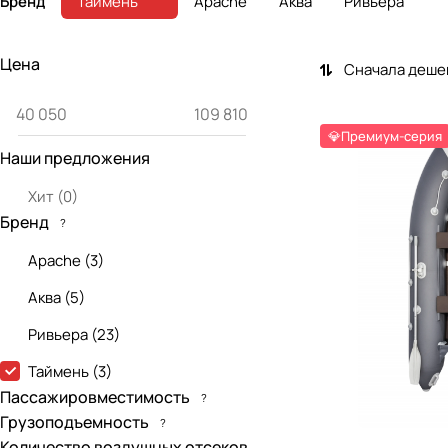
Бренд
Таймень
Apache
Аква
Ривьера
Цена
Сначала деше
💎Премиум-серия
Наши предложения
Хит
(
0
)
Бренд
?
Apache
(
3
)
Аква
(
5
)
Ривьера
(
23
)
Таймень
(
3
)
Пассажировместимость
?
Грузоподъемность
?
Количество воздушных отсеков