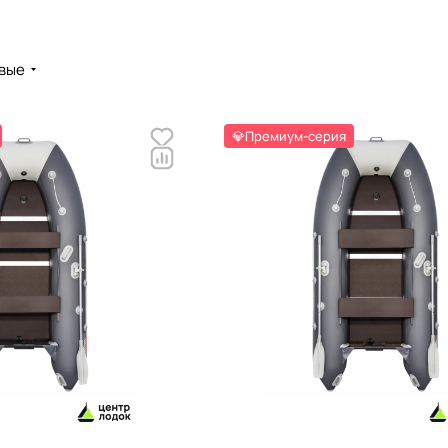
вые
💎Премиум-серия