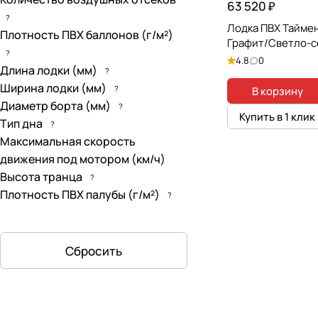
63 520 ₽
?
Лодка ПВХ Таймен
Плотность ПВХ баллонов (г/м²)
Графит/Светло-
?
4.8
0
Длина лодки (мм)
?
Ширина лодки (мм)
?
В корзину
Диаметр борта (мм)
?
Купить в 1 клик
Тип дна
?
Максимальная скорость
движения под мотором (км/ч)
Высота транца
?
Плотность ПВХ палубы (г/м²)
?
Сбросить