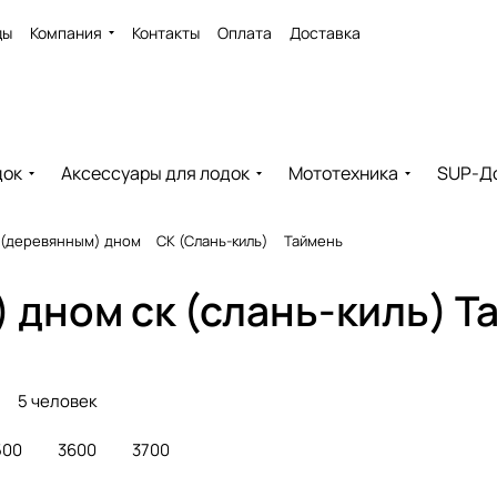
ды
Компания
Контакты
Оплата
Доставка
док
Аксессуары для лодок
Мототехника
SUP-Д
 (деревянным) дном
СК (Слань-киль)
Таймень
 дном ск (слань-киль) Т
5 человек
500
3600
3700