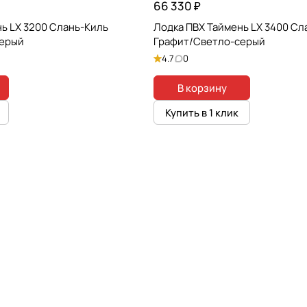
66 330 ₽
ь LX 3200 Слань-Киль
Лодка ПВХ Таймень LX 3400 Сл
серый
Графит/Светло-серый
4.7
0
В корзину
Купить в 1 клик