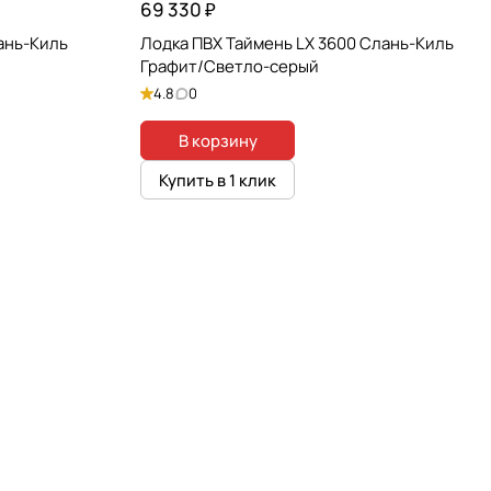
69 330 ₽
ань-Киль
Лодка ПВХ Таймень LX 3600 Слань-Киль
Графит/Светло-серый
4.8
0
В корзину
Купить в 1 клик