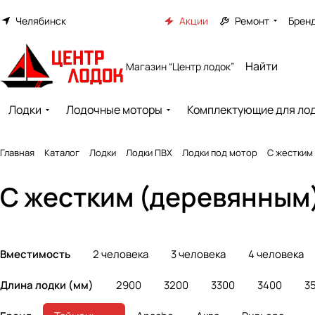
Челябинск
Акции
Ремонт
Брен
Магазин “Центр лодок”
Лодки
Лодочные моторы
Комплектующие для ло
Главная
Каталог
Лодки
Лодки ПВХ
Лодки под мотор
С жестким
С жестким (деревянным)
Вместимость
2 человека
3 человека
4 человека
Длина лодки (мм)
2900
3200
3300
3400
3