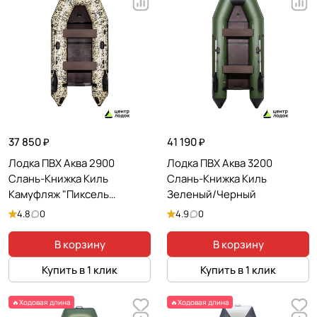
37 850 ₽
41 190 ₽
Лодка ПВХ Аква 2900
Лодка ПВХ Аква 3200
Слань-Книжка Киль
Слань-Книжка Киль
Камуфляж "Пиксель
Зеленый/Черный
Зеленый"
4.8
0
4.9
0
В корзину
В корзину
Купить в 1 клик
Купить в 1 клик
🔥Ходовая длина
🔥Ходовая длина