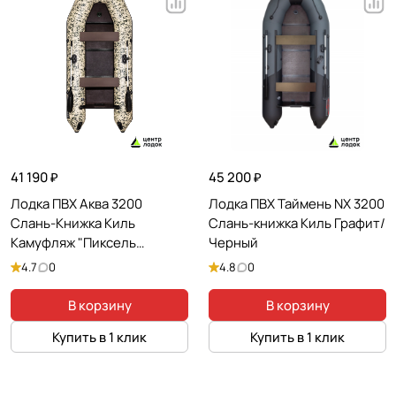
41 190 ₽
45 200 ₽
Лодка ПВХ Аква 3200
Лодка ПВХ Таймень NX 3200
Слань-Книжка Киль
Слань-книжка Киль Графит/
Камуфляж "Пиксель
Черный
Зеленый"
4.7
0
4.8
0
В корзину
В корзину
Купить в 1 клик
Купить в 1 клик