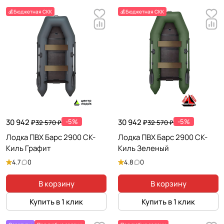
💰Бюджетная СКК
💰Бюджетная СКК
30 942 ₽
-5%
30 942 ₽
-5%
32 570 ₽
32 570 ₽
Лодка ПВХ Барс 2900 СК-
Лодка ПВХ Барс 2900 СК-
Киль Графит
Киль Зеленый
4.7
0
4.8
0
В корзину
В корзину
Купить в 1 клик
Купить в 1 клик