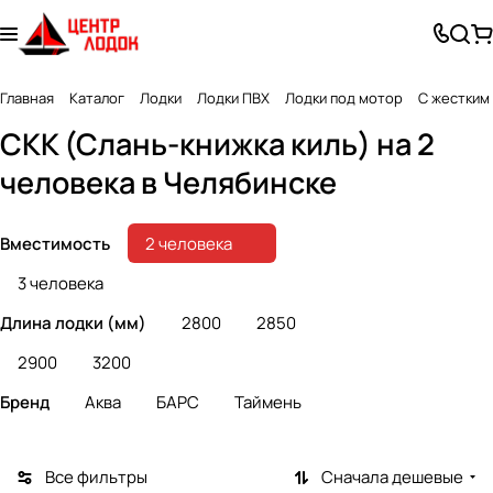
Главная
Каталог
Лодки
Лодки ПВХ
Лодки под мотор
С жестким
СКК (Слань-книжка киль) на 2
человека в Челябинске
Вместимость
2 человека
3 человека
Длина лодки (мм)
2800
2850
2900
3200
Бренд
Аква
БАРС
Таймень
Все фильтры
Сначала дешевые