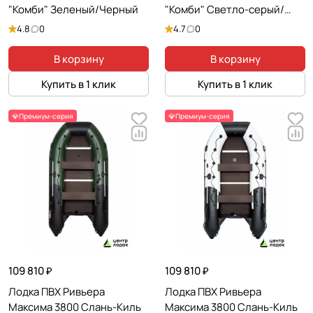
"Комби" Зеленый/Черный
"Комби" Светло-серый/
Черный
4.8
0
4.7
0
В корзину
В корзину
Купить в 1 клик
Купить в 1 клик
💎Премиум-серия
💎Премиум-серия
109 810 ₽
109 810 ₽
Лодка ПВХ Ривьера
Лодка ПВХ Ривьера
Максима 3800 Слань-Киль
Максима 3800 Слань-Киль