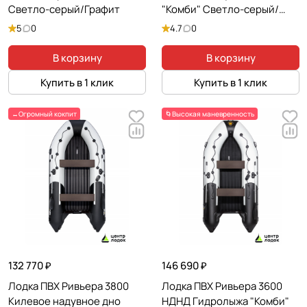
Светло-серый/Графит
"Комби" Светло-серый/
Черный
5
0
4.7
0
В корзину
В корзину
Купить в 1 клик
Купить в 1 клик
↔️Огромный кокпит
🌀Высокая маневренность
132 770 ₽
146 690 ₽
Лодка ПВХ Ривьера 3800
Лодка ПВХ Ривьера 3600
Килевое надувное дно
НДНД Гидролыжа "Комби"