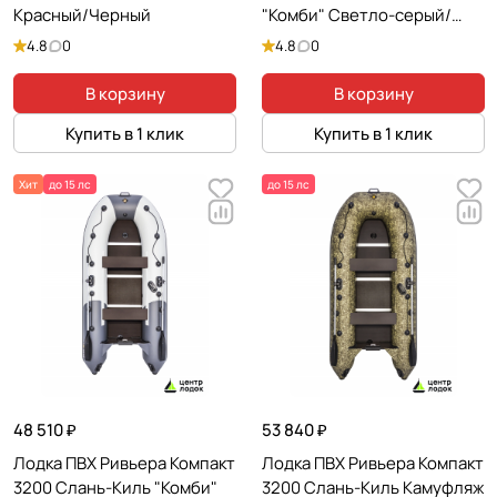
Красный/Черный
"Комби" Светло-серый/
Черный
4.8
0
4.8
0
В корзину
В корзину
Купить в 1 клик
Купить в 1 клик
Хит
до 15 лс
до 15 лс
48 510 ₽
53 840 ₽
Лодка ПВХ Ривьера Компакт
Лодка ПВХ Ривьера Компакт
3200 Слань-Киль "Комби"
3200 Слань-Киль Камуфляж