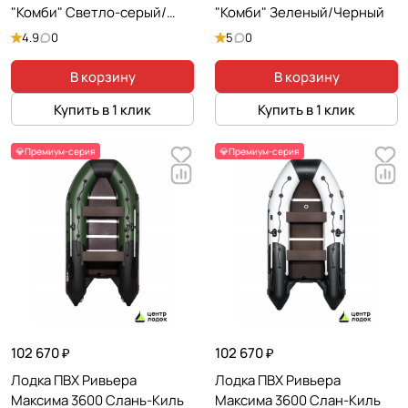
"Комби" Светло-серый/
"Комби" Зеленый/Черный
Черный
4.9
0
5
0
В корзину
В корзину
Купить в 1 клик
Купить в 1 клик
💎Премиум-серия
💎Премиум-серия
102 670 ₽
102 670 ₽
Лодка ПВХ Ривьера
Лодка ПВХ Ривьера
Максима 3600 Слань-Киль
Максима 3600 Слан-Киль