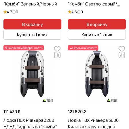
"Комби" Зеленый/Черный
"Комби" Светло-серый/
Черный
4.7
0
4.6
0
В корзину
В корзину
Купить в 1 клик
Купить в 1 клик
🌀Высокая маневренность
↔️Огромный кокпит
111 430 ₽
121 820 ₽
Лодка ПВХ Ривьера 3200
Лодка ПВХ Ривьера 3600
НДНД Гидролыжа "Комби"
Килевое надувное дно