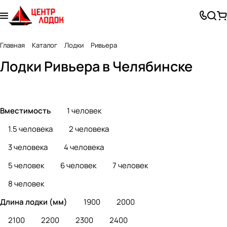
Лодки из
Лодки из
Главная
Каталог
Лодки
Ривьера
Лодки ПВХ
стеклоплас
алюминия
Лодки Ривьера в Челябинске
189 товаров
8 товаров
3 товара
тика
Вместимость
1 человек
1.5 человека
2 человека
3 человека
4 человека
5 человек
6 человек
7 человек
8 человек
Длина лодки (мм)
1900
2000
2100
2200
2300
2400