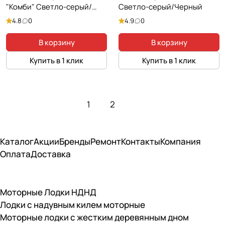
"Комби" Светло-серый/
Светло-серый/Черный
Черный
4.8
0
4.9
0
В корзину
В корзину
Купить в 1 клик
Купить в 1 клик
1
2
Каталог
Акции
Бренды
Ремонт
Контакты
Компания
Оплата
Доставка
Моторные Лодки НДНД
Лодки с надувным килем моторные
Моторные лодки с жестким деревянным дном