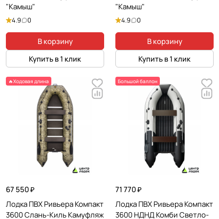
"Камыш"
"Камыш"
4.9
0
4.9
0
В корзину
В корзину
Купить в 1 клик
Купить в 1 клик
🔥Ходовая длина
Большой баллон
67 550 ₽
71 770 ₽
Лодка ПВХ Ривьера Компакт
Лодка ПВХ Ривьера Компакт
3600 Слань-Киль Камуфляж
3600 НДНД Комби Светло-