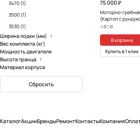
75 000 ₽
3470
(
1
)
Моторно-гребная
3500
(
1
)
(Картоп с рундук
3530
(
1
)
0
0
Ширина лодки (мм)
?
4250
(
1
)
В корзину
Вес комплекта (кг)
Мощность двигателя
Купить в 1 клик
Высота транца
?
Материал корпуса
Сбросить
Каталог
Акции
Бренды
Ремонт
Контакты
Компания
Опла