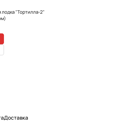
 лодка "Тортилла-2"
ом)
та
Доставка