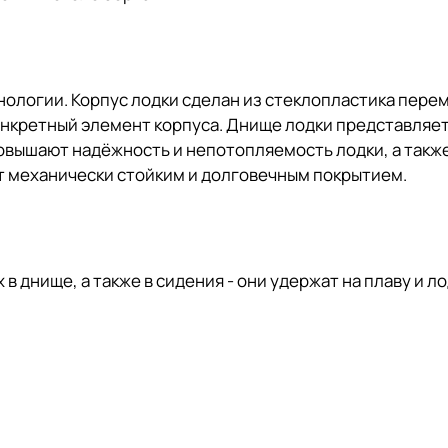
нологии. Корпус лодки сделан из стеклопластика пер
онкретный элемент корпуса. Днище лодки представляет
вышают надёжность и непотопляемость лодки, а такж
ыт механически стойким и долговечным покрытием.
в днище, а также в сидения - они удержат на плаву и л