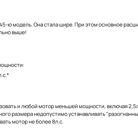
345-ю модель. Она стала шире. При этом основное рас
льно выше!
мощности:
.с.*
зовать и любой мотор меньшей мощности, включая 2,5л
ного размера недопустимо устанавливать "разогнанные
вать мотор не более 8л.с.