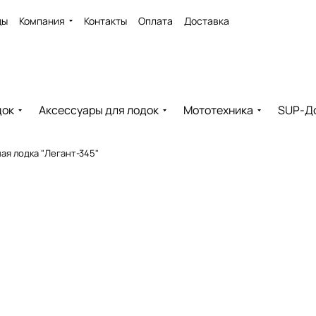
ды
Компания
Контакты
Оплата
Доставка
док
Аксессуары для лодок
Мототехника
SUP-Д
я лодка "Легант-345"