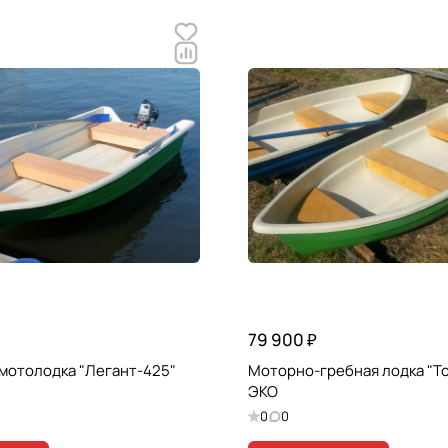
79 900 ₽
мотолодка "Легант-425"
Моторно-гребная лодка "Т
ЭКО
0
0