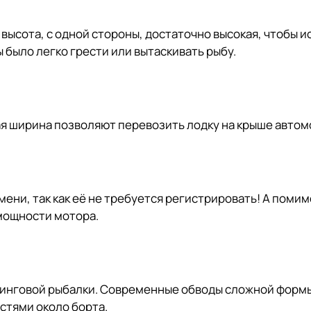
я высота, с одной стороны, достаточно высокая, чтобы
ы было легко грести или вытаскивать рыбу.
щая ширина позволяют перевозить лодку на крыше автом
ени, так как её не требуется регистрировать! А поми
мощности мотора.
иннинговой рыбалки. Современные обводы сложной фор
астями около борта.