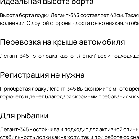
Идеальная высота борта
Высота борта лодки Легант-345 составляет 42см. Така
волнении. С другой стороны - достаточно низкая, чтоб
Перевозка на крыше автомобиля
Легант-345 - это лодка-картоп. Лёгкий вес и подходя
Регистрация не нужна
Приобретая лодку Легант-345 Вы экономите много врем
горючего и денег благодаря скромным требованиям к 
Для рыбалки
Легант-345 - остойчива и подходит для активной сп
стабильность лодки как на ходу, так и при работе со сн