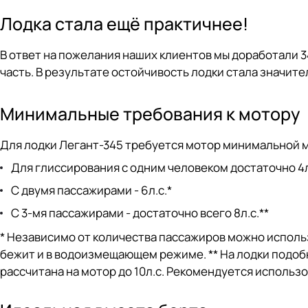
Лодка стала ещё практичнее!
В ответ на пожелания наших клиентов мы доработали 
часть. В результате остойчивость лодки стала значите
Минимальные требования к мотору
Для лодки Легант-345 требуется мотор минимальной 
Для глиссирования с одним человеком достаточно 4л
С двумя пассажирами - 6л.с.*
С 3-мя пассажирами - достаточно всего 8л.с.**
* Независимо от количества пассажиров можно исполь
бежит и в водоизмещающем режиме. ** На лодки подоб
рассчитана на мотор до 10л.с. Рекомендуется использо