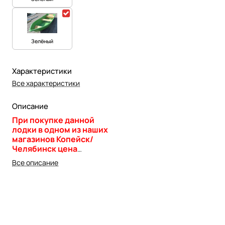
Зелёный
Характеристики
Все характеристики
Описание
При покупке данной
лодки в одном из наших
магазинов Копейск/
Челябинск цена
увеличивается на
Все описание
3500руб за доставку
лодки в магазин от
производителя!