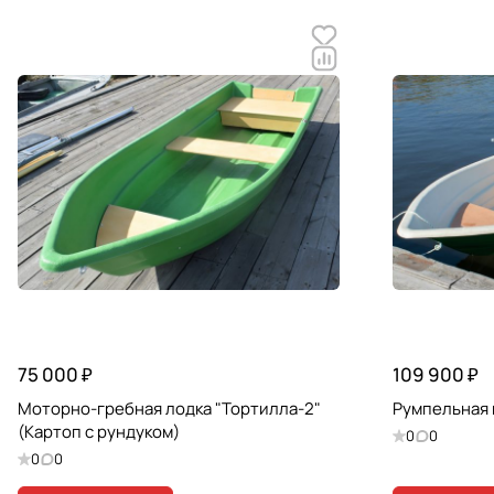
75 000 ₽
109 900 ₽
Моторно-гребная лодка "Тортилла-2"
Румпельная 
(Картоп с рундуком)
0
0
0
0