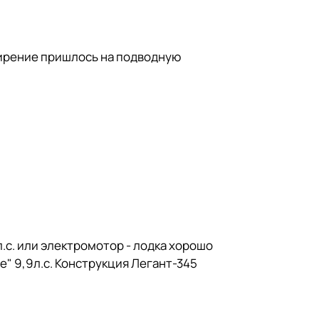
ширение пришлось на подводную
.с. или электромотор - лодка хорошо
" 9,9л.с. Конструкция Легант-345