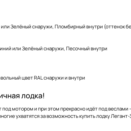
ий или Зелёный снаружи, Пломбирный внутри (оттенок бе
 Синий или Зелёный снаружи, Песочный внутри
звольный цвет RAL снаружи и внутри
ичная лодка!
 под мотором и при этом прекрасно идёт под веслами -
многие ухватятся за возможность купить лодку Легант-