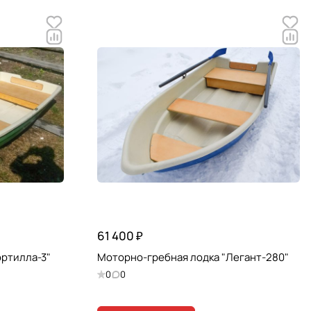
61 400 ₽
ортилла-3"
Моторно-гребная лодка "Легант-280"
0
0