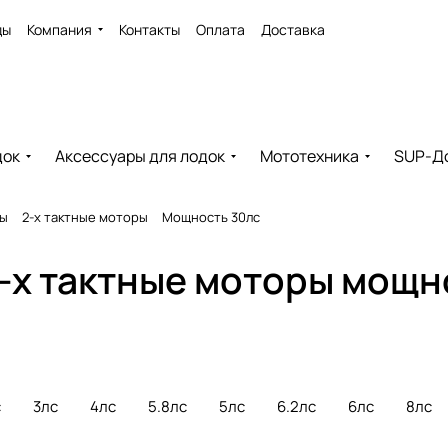
ды
Компания
Контакты
Оплата
Доставка
док
Аксессуары для лодок
Мототехника
SUP-Д
ры
2-х тактные моторы
Мощность 30лс
-х тактные моторы мощн
с
3лс
4лс
5.8лс
5лс
6.2лс
6лс
8лс