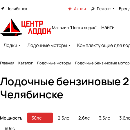
Челябинск
Акции
Ремонт
Брен
Магазин “Центр лодок”
Лодки
Лодочные моторы
Комплектующие для ло
Главная
Каталог
Лодочные моторы
Лодочные бензиновые мото
Лодочные бензиновые 2
Челябинске
Мощность
30лс
2.5лс
2.6лс
3.5лс
3.6л
60лс