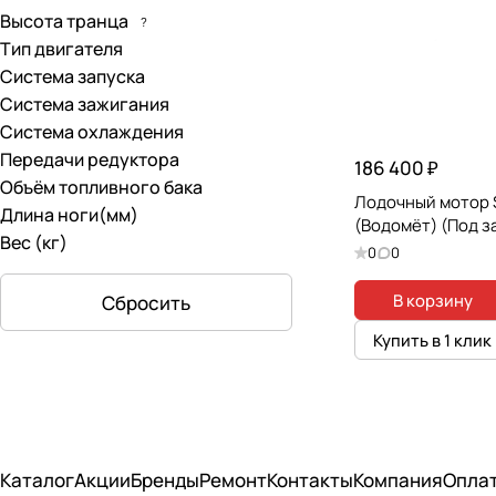
Высота транца
?
30лс
(
6
)
Тип двигателя
3лс
(
4
)
Система запуска
Система зажигания
40лс
(
9
)
Система охлаждения
4лс
(
2
)
Передачи редуктора
186 400 ₽
Объём топливного бака
5.8лс
(
1
)
Лодочный мотор S
Длина ноги(мм)
(Водомёт) (Под з
5лс
(
6
)
Вес (кг)
0
0
6.2лс
(
1
)
В корзину
Сбросить
8лс
(
1
)
Купить в 1 клик
9.8 л.с.
(
1
)
9.8лс
(
8
)
9.9(15)лс
(
1
)
Каталог
9.9лс
Акции
(
11
)
Бренды
Ремонт
Контакты
Компания
Опла