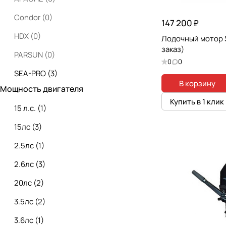
Condor
(
0
)
147 200 ₽
HDX
(
0
)
Лодочный мотор S
заказ)
PARSUN
(
0
)
0
0
SEA-PRO
(
3
)
В корзину
Мощность двигателя
Seanovo
(
2
)
Купить в 1 клик
15 л.с.
(
1
)
Tarpon
(
0
)
15лс
(
3
)
2.5лс
(
1
)
2.6лс
(
3
)
20лс
(
2
)
3.5лс
(
2
)
3.6лс
(
1
)