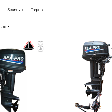
Seanovo
Tarpon
вые