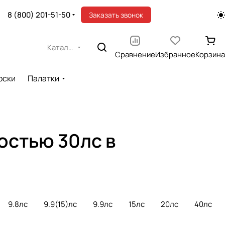
8 (800) 201-51-50
Заказать звонок
Каталог
Сравнение
Избранное
Корзина
оски
Палатки
остью 30лс в
9.8лс
9.9(15)лс
9.9лс
15лс
20лс
40лс