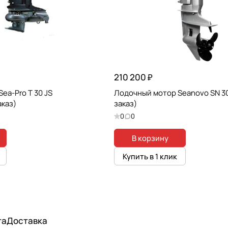
210 200 ₽
ea-Pro T 30 JS
Лодочный мотор Seanovo SN 30
аказ)
заказ)
0
0
В корзину
Купить в 1 клик
та
Доставка