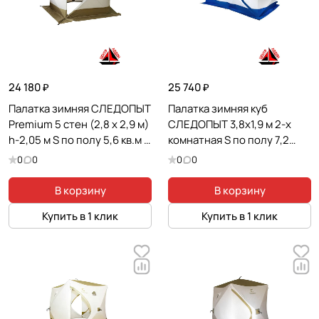
24 180 ₽
25 740 ₽
Палатка зимняя СЛЕДОПЫТ
Палатка зимняя куб
Premium 5 стен (2,8 х 2,9 м)
СЛЕДОПЫТ 3,8х1,9 м 2-х
h-2,05 м S по полу 5,6 кв.м 3
комнатная S по полу 7,2
слоя цв. белый/оливковый
кв.м 3 слоя цв. синий/белый
0
0
0
0
В корзину
В корзину
Купить в 1 клик
Купить в 1 клик