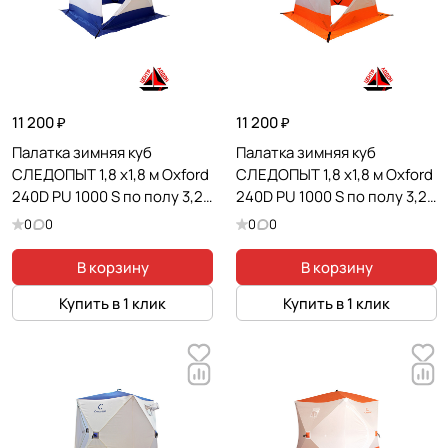
11 200 ₽
11 200 ₽
Палатка зимняя куб
Палатка зимняя куб
СЛЕДОПЫТ 1,8 х1,8 м Oxford
СЛЕДОПЫТ 1,8 х1,8 м Oxford
240D PU 1000 S по полу 3,2
240D PU 1000 S по полу 3,2
кв.м цв. синий/белый
кв.м цв. оранжевый/белый
0
0
0
0
В корзину
В корзину
Купить в 1 клик
Купить в 1 клик