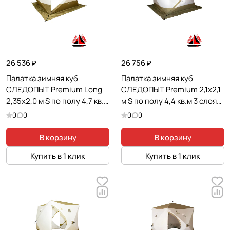
26 536 ₽
26 756 ₽
Палатка зимняя куб
Палатка зимняя куб
СЛЕДОПЫТ Premium Long
СЛЕДОПЫТ Premium 2,1х2,1
2,35х2,0 м S по полу 4,7 кв.м
м S по полу 4,4 кв.м 3 слоя
3 слоя цв. оливковый/
цв. оливковый/белый
0
0
0
0
белый
В корзину
В корзину
Купить в 1 клик
Купить в 1 клик