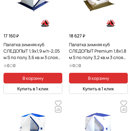
17 160 ₽
18 627 ₽
Палатка зимняя куб
Палатка зимняя куб
СЛЕДОПЫТ 1,9х1,9 м h-2,05
СЛЕДОПЫТ Premium 1,8х1,8
м S по полу 3,6 кв.м 3 слоя
м S по полу 3,2 кв.м 3 слоя
цв. синий/белый
цв. оливковый/белый
0
0
0
0
В корзину
В корзину
Купить в 1 клик
Купить в 1 клик