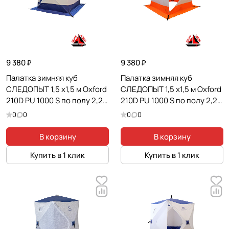
9 380 ₽
9 380 ₽
Палатка зимняя куб
Палатка зимняя куб
СЛЕДОПЫТ 1,5 х1,5 м Oxford
СЛЕДОПЫТ 1,5 х1,5 м Oxford
210D PU 1000 S по полу 2,2
210D PU 1000 S по полу 2,2
кв.м цв. синий/белый
кв.м цв. оранжевый/белый
0
0
0
0
В корзину
В корзину
Купить в 1 клик
Купить в 1 клик