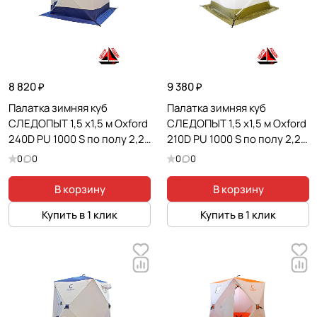
8 820 ₽
9 380 ₽
Палатка зимняя куб
Палатка зимняя куб
СЛЕДОПЫТ 1,5 х1,5 м Oxford
СЛЕДОПЫТ 1,5 х1,5 м Oxford
240D PU 1000 S по полу 2,2
210D PU 1000 S по полу 2,2
кв.м цв. синий/белый
кв.м цв. оливковый/белый
0
0
0
0
В корзину
В корзину
Купить в 1 клик
Купить в 1 клик