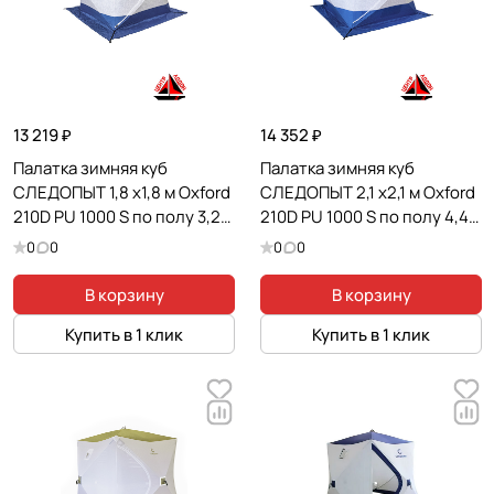
13 219 ₽
14 352 ₽
Палатка зимняя куб
Палатка зимняя куб
СЛЕДОПЫТ 1,8 х1,8 м Oxford
СЛЕДОПЫТ 2,1 х2,1 м Oxford
210D PU 1000 S по полу 3,2
210D PU 1000 S по полу 4,4
кв.м цв. синий/белый с
кв.м цв. синий/белый с
0
0
0
0
принтом
принтом
В корзину
В корзину
Купить в 1 клик
Купить в 1 клик