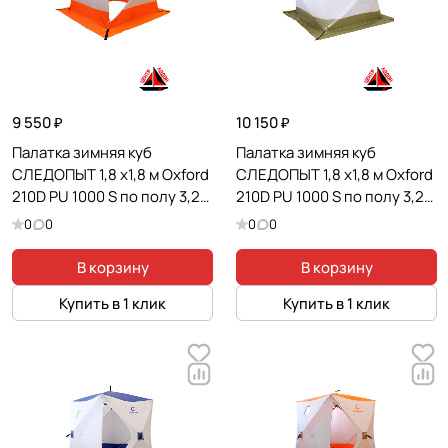
9 550 ₽
10 150 ₽
Палатка зимняя куб
Палатка зимняя куб
СЛЕДОПЫТ 1,8 х1,8 м Oxford
СЛЕДОПЫТ 1,8 х1,8 м Oxford
210D PU 1000 S по полу 3,2
210D PU 1000 S по полу 3,2
кв.м цв. оранжевый/белый
кв.м цв. оливковый/белый
0
0
0
0
В корзину
В корзину
Купить в 1 клик
Купить в 1 клик