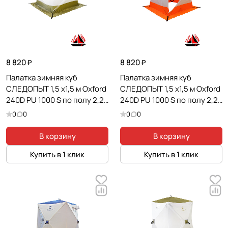
8 820 ₽
8 820 ₽
Палатка зимняя куб
Палатка зимняя куб
СЛЕДОПЫТ 1,5 х1,5 м Oxford
СЛЕДОПЫТ 1,5 х1,5 м Oxford
240D PU 1000 S по полу 2,2
240D PU 1000 S по полу 2,2
кв.м цв. оливковый/белый
кв.м цв. оранжевый/белый
0
0
0
0
В корзину
В корзину
Купить в 1 клик
Купить в 1 клик