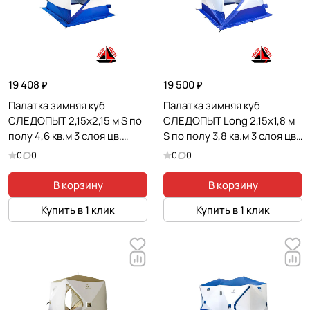
19 408 ₽
19 500 ₽
Палатка зимняя куб
Палатка зимняя куб
СЛЕДОПЫТ 2,15х2,15 м S по
СЛЕДОПЫТ Long 2,15х1,8 м
полу 4,6 кв.м 3 слоя цв.
S по полу 3,8 кв.м 3 слоя цв.
синий/белый
синий/белый
0
0
0
0
В корзину
В корзину
Купить в 1 клик
Купить в 1 клик