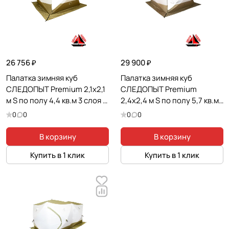
26 756 ₽
29 900 ₽
Палатка зимняя куб
Палатка зимняя куб
СЛЕДОПЫТ Premium 2,1х2,1
СЛЕДОПЫТ Premium
м S по полу 4,4 кв.м 3 слоя 2
2,4х2,4 м S по полу 5,7 кв.м
двери цв. оливковый/белый
3 слоя цв. оливковый/
0
0
0
0
белый
В корзину
В корзину
Купить в 1 клик
Купить в 1 клик