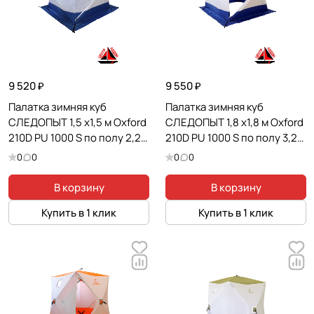
9 520 ₽
9 550 ₽
Палатка зимняя куб
Палатка зимняя куб
СЛЕДОПЫТ 1,5 х1,5 м Oxford
СЛЕДОПЫТ 1,8 х1,8 м Oxford
210D PU 1000 S по полу 2,2
210D PU 1000 S по полу 3,2
кв.м цв. синий/белый с
кв.м цв. синий/белый
0
0
0
0
принтом
В корзину
В корзину
Купить в 1 клик
Купить в 1 клик