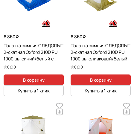
6 860 ₽
6 860 ₽
Палатка зимняя СЛЕДОПЫТ
Палатка зимняя СЛЕДОПЫТ
2-скатная Oxford 210D PU
2-скатная Oxford 210D PU
1000 цв. синий/белый с
1000 цв. оливковый/белый
принтом
0
0
0
0
В корзину
В корзину
Купить в 1 клик
Купить в 1 клик