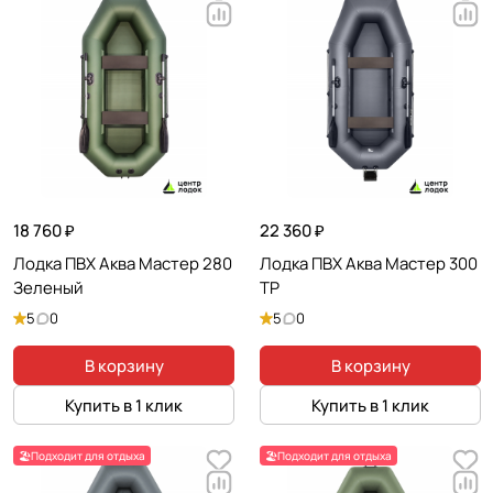
18 760 ₽
22 360 ₽
Лодка ПВХ Аква Мастер 280
Лодка ПВХ Аква Мастер 300
Зеленый
ТР
5
0
5
0
В корзину
В корзину
Купить в 1 клик
Купить в 1 клик
🏖️Подходит для отдыха
🏖️Подходит для отдыха