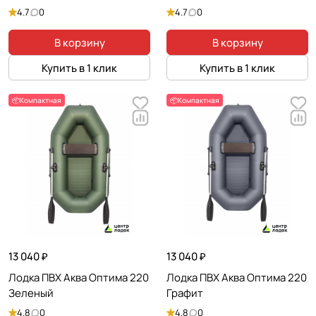
4.7
0
4.7
0
В корзину
В корзину
Купить в 1 клик
Купить в 1 клик
📦Компактная
📦Компактная
13 040 ₽
13 040 ₽
Лодка ПВХ Аква Оптима 220
Лодка ПВХ Аква Оптима 220
Зеленый
Графит
4.8
0
4.8
0