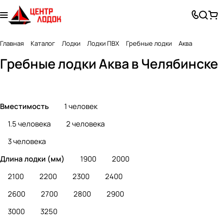
С натяжным
С надувным
С навесным
Главная
Каталог
Лодки
Лодки ПВХ
Гребные лодки
Аква
(плоским)
дном
транцем
Гребные лодки Аква в Челябинске
37 товаров
12 товаров
19 товаров
дном
(под мотор)
Вместимость
1 человек
1.5 человека
2 человека
3 человека
Длина лодки (мм)
1900
2000
2100
2200
2300
2400
2600
2700
2800
2900
3000
3250