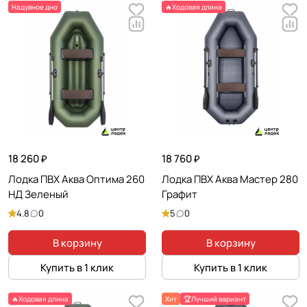
Надувное дно
🔥Ходовая длина
18 260 ₽
18 760 ₽
Лодка ПВХ Аква Оптима 260
Лодка ПВХ Аква Мастер 280
НД Зеленый
Графит
4.8
0
5
0
В корзину
В корзину
Купить в 1 клик
Купить в 1 клик
🔥Ходовая длина
Хит
🏆Лучший вариант