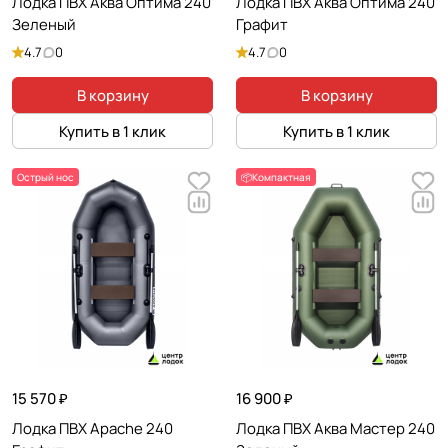
Лодка ПВХ Аква Оптима 240
Лодка ПВХ Аква Оптима 240
Зеленый
Графит
4.7
0
4.7
0
В корзину
В корзину
Купить в 1 клик
Купить в 1 клик
Острый нос
📦Компактная
15 570 ₽
16 900 ₽
Лодка ПВХ Apache 240
Лодка ПВХ Аква Мастер 240