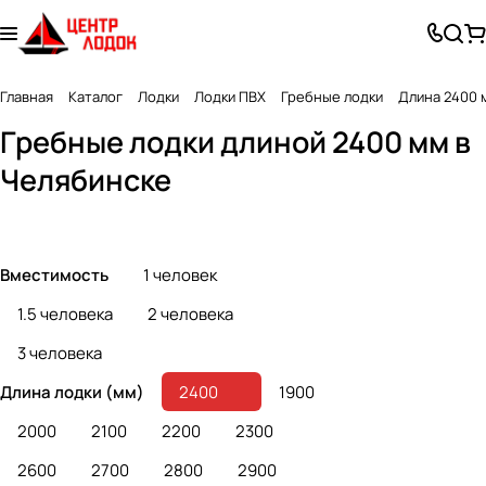
Главная
Каталог
Лодки
Лодки ПВХ
Гребные лодки
Длина 2400 
С натяжным
С надувным
С навесным
Гребные лодки длиной 2400 мм в
(плоским)
дном
транцем
Челябинске
37 товаров
12 товаров
19 товаров
дном
(под мотор)
Вместимость
1 человек
1.5 человека
2 человека
3 человека
Длина лодки (мм)
2400
1900
2000
2100
2200
2300
2600
2700
2800
2900