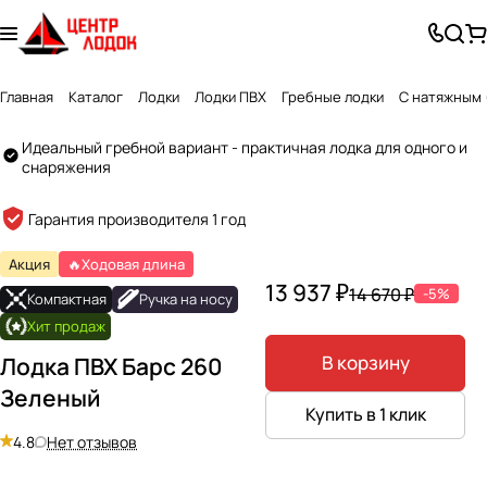
Главная
Каталог
Лодки
Лодки ПВХ
Гребные лодки
С натяжным 
Идеальный гребной вариант - практичная лодка для одного и
снаряжения
Created by GlyphGenius Studio
from the Noun Project
Гарантия производителя 1 год
Акция
🔥Ходовая длина
13 937 ₽
14 670 ₽
-5%
Компактная
Ручка на носу
Хит продаж
В корзину
Лодка ПВХ Барс 260
Зеленый
Купить в 1 клик
4.8
Нет отзывов