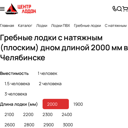
Главная
Каталог
Лодки
Лодки ПВХ
Гребные лодки
С натяжным 
Гребные лодки с натяжным
(плоским) дном длиной 2000 мм в
Челябинске
Вместимость
1 человек
1.5 человека
2 человека
3 человека
Длина лодки (мм)
2000
1900
2100
2200
2300
2400
2600
2800
2900
3000