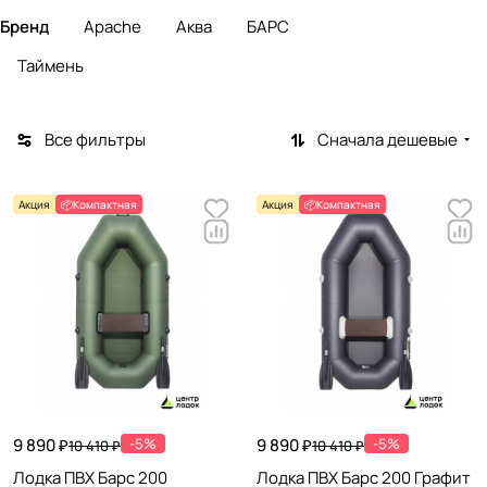
Бренд
Apache
Аква
БАРС
Таймень
Все фильтры
Сначала дешевые
Акция
📦Компактная
Акция
📦Компактная
9 890 ₽
-5%
9 890 ₽
-5%
10 410 ₽
10 410 ₽
Лодка ПВХ Барс 200
Лодка ПВХ Барс 200 Графит