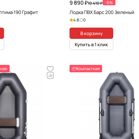
9 890 ₽
-5%
10 410 ₽
птима 190 Графит
Лодка ПВХ Барс 200 Зеленый
4.8
0
В корзину
Купить в 1 клик
тная
📦Компактная