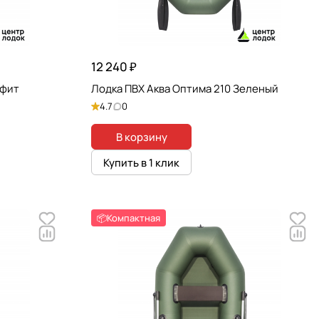
12 240 ₽
афит
Лодка ПВХ Аква Оптима 210 Зеленый
4.7
0
В корзину
Купить в 1 клик
📦Компактная