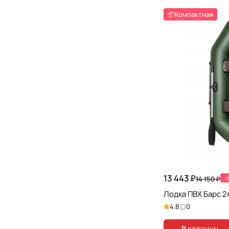
📦Компактная
13 443 ₽
-
14 150 ₽
Лодка ПВХ Барс 
4.8
0
В корзину