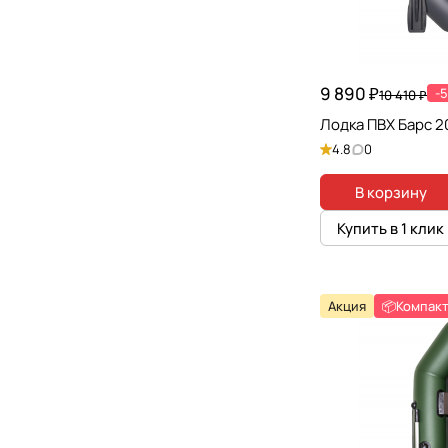
9 890 ₽
-
10 410 ₽
Лодка ПВХ Барс 2
4.8
0
В корзину
Купить в 1 клик
Акция
📦Компак