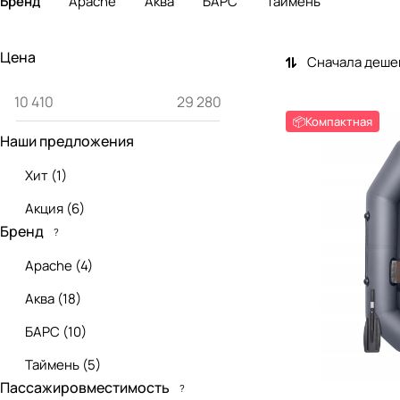
Бренд
Apache
Аква
БАРС
Таймень
Цена
Сначала деше
📦Компактная
Наши предложения
Хит
(
1
)
Акция
(
6
)
Бренд
?
Apache
(
4
)
Аква
(
18
)
БАРС
(
10
)
Таймень
(
5
)
Пассажировместимость
?