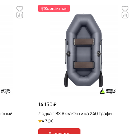
📦Компактная
14 150 ₽
еленый
Лодка ПВХ Аква Оптима 240 Графит
4.7
0
В корзину