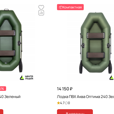
📦Компактная
14 150 ₽
5%
240 Зеленый
Лодка ПВХ Аква Оптима 240 З
4.7
0
В корзину