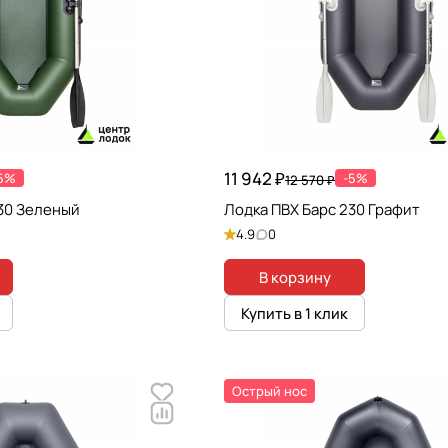
11 942 ₽
5%
-5%
12 570 ₽
30 Зеленый
Лодка ПВХ Барс 230 Графит
4.9
0
В корзину
Купить в 1 клик
Острый нос