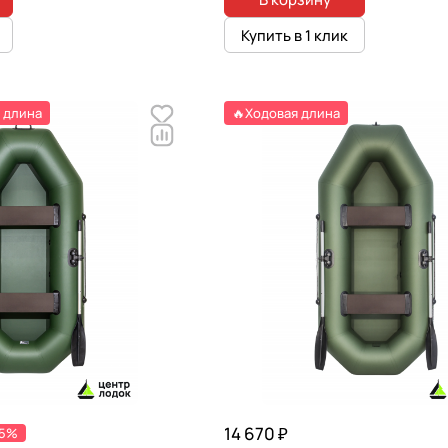
Купить в 1 клик
 длина
🔥Ходовая длина
14 670 ₽
-5%