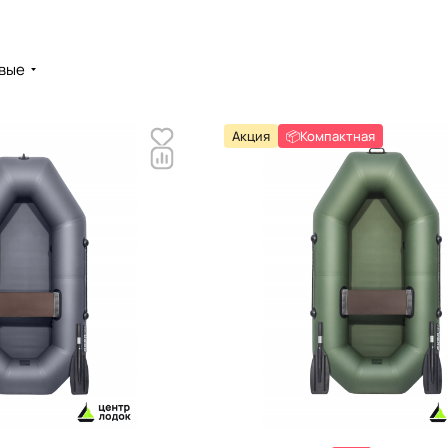
вые
Акция
📦Компактная