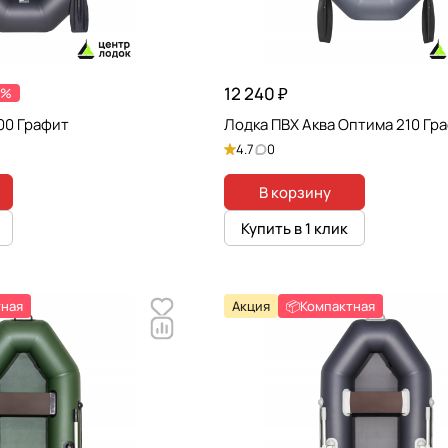
12 240 ₽
5%
00 Графит
Лодка ПВХ Аква Оптима 210 Гр
4.7
0
В корзину
Купить в 1 клик
тная
Акция
📦Компактная