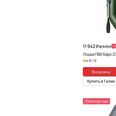
11 942 ₽
-
12 570 ₽
Лодка ПВХ Барс 2
4.9
0
В корзину
Купить в 1 клик
📦Компактная