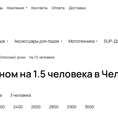
ды
Компания
Контакты
Оплата
Доставка
док
Аксессуары для лодок
Мототехника
SUP-Д
(плоским) дном
На 1.5 человека
ом на 1.5 человека в Че
а
3 человека
300
2400
2600
2800
2900
3000