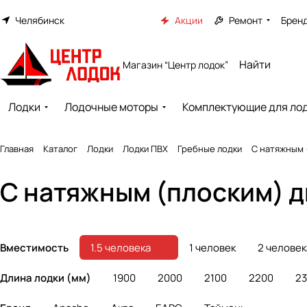
Челябинск
Акции
Ремонт
Брен
Магазин “Центр лодок”
Лодки
Лодочные моторы
Комплектующие для ло
Главная
Каталог
Лодки
Лодки ПВХ
Гребные лодки
С натяжным 
С натяжным (плоским) дн
Вместимость
1.5 человека
1 человек
2 человек
Длина лодки (мм)
1900
2000
2100
2200
2