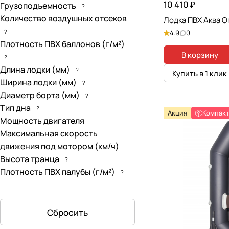
10 410 ₽
Грузоподъемность
?
Количество воздушных отсеков
Лодка ПВХ Аква О
?
4.9
0
Плотность ПВХ баллонов (г/м²)
В корзину
?
Длина лодки (мм)
?
Купить в 1 клик
Ширина лодки (мм)
?
Диаметр борта (мм)
?
Тип дна
?
Акция
📦Компак
Мощность двигателя
Максимальная скорость
движения под мотором (км/ч)
Высота транца
?
Плотность ПВХ палубы (г/м²)
?
Сбросить