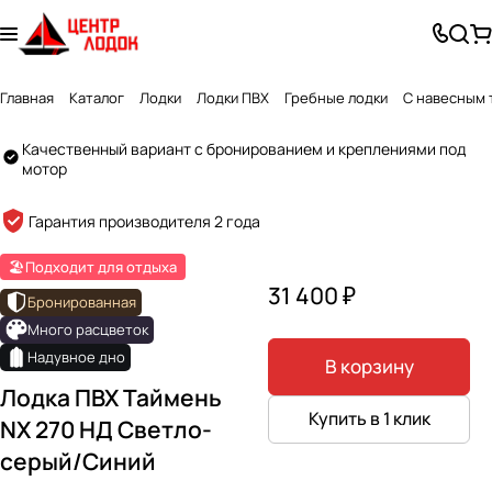
Главная
Каталог
Лодки
Лодки ПВХ
Гребные лодки
С навесным 
Качественный вариант с бронированием и креплениями под
мотор
Created by GlyphGenius Studio
from the Noun Project
Гарантия производителя 2 года
🏖️Подходит для отдыха
31 400 ₽
Бронированная
Много расцветок
Надувное дно
В корзину
Лодка ПВХ Таймень
Купить в 1 клик
NX 270 НД Светло-
серый/Синий