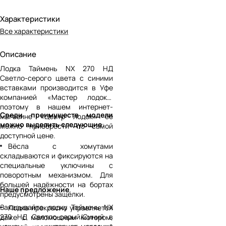
Характеристики
Все характеристики
Описание
Лодка Таймень NX 270 НД
Светло-серого цвета с синими
вставками производится в Уфе
компанией «Мастер лодок»,
поэтому в нашем интернет-
Среди преимуществ модели
магазине «Центр лодок» её
можно выделить следующие
:
можно приобрести по самой
доступной цене.
Вёсла с хомутами
складываются и фиксируются на
специальные уключины с
поворотным механизмом. Для
большей надёжности на бортах
Наше предложение
предусмотрены защёлки.
Заказывайте лодку Таймень NX
Лодка прекрасно управляется
270 НД Светло-серый/Синий в
даже с маломощным мотором,