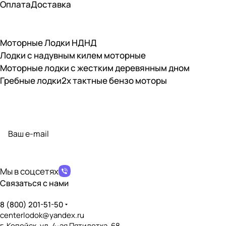
✔️
Оплата
Доставка
Совместимость с бензомотором
?
✔️
Моторные Лодки НДНД
Наличие транцевых накладок
?
Лодки с надувным килем моторные
❌
Моторные лодки с жестким деревянным дном
Материал транцевых накладок
Гребные лодки
2х тактные бензо моторы
?
Отсутствуют
Наличие сливной пробки
?
Подписаться
на новости и акции
❌
Возможность установки транцевых колёс
?
политикой конфиденциальности
❌
Дно, пол, палуба
Мы в соцсетях
Связаться с нами
Тип дна
?
НД (Надувное Дно)
8 (800) 201-51-50
centerlodok@yandex.ru
Наличие слани
?
г. Копейск, ул. 4-ая Пятилетка, 68