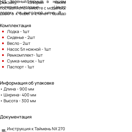
НД Зеленый/Черный в нашем
рюкзаку, который также
интернет-магазине «Центр
поставляется вместе с моделью,
лодок» по выгодной цене. Вас
дорога к берегу станет гораздо
удивит огромный выбор
приятнее. Грузоподъёмность
продукции и лучшие условия
лодки составляет 220 кг, а вес
Комплектация
доставки, а по телефону,
полного комплекта всего 16 кг.
Лодка - 1шт
указанному на сайте, менеджеры
Сиденье - 2шт
с удовольствием ответят на ваш
Весло - 2шт
вопрос и предоставят
Насос 5л ножной - 1шт
дополнительные сведения.
Ремкомплект- 1шт
Сумка-мешок - 1шт
Паспорт - 1шт
Информация об упаковке
• Длина - 900 мм
• Ширина- 400 мм
• Высота - 300 мм
Документация
Инструкция к Таймень NX 270