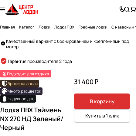
Главная
Каталог
Лодки
Лодки ПВХ
Гребные лодки
С навесным 
Качественный вариант с бронированием и креплениями под
мотор
Created by GlyphGenius Studio
from the Noun Project
Гарантия производителя 2 года
🏖️Подходит для отдыха
31 400 ₽
Бронированная
Много расцветок
Надувное дно
В корзину
Лодка ПВХ Таймень
Купить в 1 клик
NX 270 НД Зеленый/
Черный