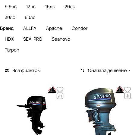
9.9лс
13лс
15лс
20лс
30лс
60лс
Бренд
ALLFA
Apache
Condor
HDX
SEA-PRO
Seanovo
Tarpon
Все фильтры
Сначала дешевые