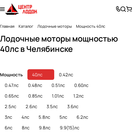
Главная
Каталог
Лодочные моторы
Мощность 40лс
Лодочные
Лодочные
Лодочные моторы мощностью
бензиновые моторы
электромоторы
40лс в Челябинске
77 товаров
16 товаров
Мощность
40лс
0.42лс
0.47лс
0.48лс
0.51лс
0.60лс
0.65лс
0.85лс
1.01лс
1.2лс
2.5лс
2.6лс
3.5лс
3.6лс
3лс
4лс
5.8лс
5лс
6.2лс
6лс
8лс
9.8лс
9.9(15)лс