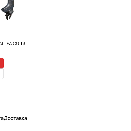
ALLFA CG T3
та
Доставка