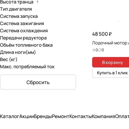
Высота транца
?
1.01лс
(
1
)
Тип двигателя
1.2лс
(
1
)
Система запуска
Система зажигания
15 л.с.
(
1
)
Система охлаждения
48 500 ₽
15лс
(
3
)
Передачи редуктора
Лодочный мотор 
Объём топливного бака
2.5лс
(
2
)
0
0
Длина ноги(мм)
2.6лс
(
4
)
Вес (кг)
В корзину
Макс. потребляемый ток
20лс
(
2
)
Купить в 1 клик
3.5лс
(
2
)
Сбросить
3.6лс
(
1
)
30лс
(
6
)
3лс
(
4
)
Каталог
Акции
Бренды
Ремонт
Контакты
Компания
Опла
40лс
(
9
)