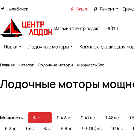
Челябинск
Акции
Ремонт
Брен
Магазин “Центр лодок”
Лодки
Лодочные моторы
Комплектующие для ло
Главная
Каталог
Лодочные моторы
Мощность 3лс
Лодочные бензиновые
Лодочные
Лодочные моторы мощно
моторы
электромоторы
77 товаров
16 товаров
Мощность
3лс
0.42лс
0.47лс
0.48лс
0.
6.2лс
6лс
8лс
9.8лс
9.9(15)лс
9.9лс