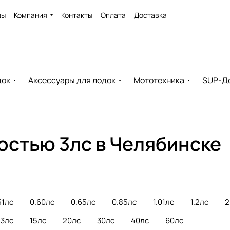
ды
Компания
Контакты
Оплата
Доставка
док
Аксессуары для лодок
Мототехника
SUP-Д
стью 3лс в Челябинске
51лс
0.60лс
0.65лс
0.85лс
1.01лс
1.2лс
2
13лс
15лс
20лс
30лс
40лс
60лс