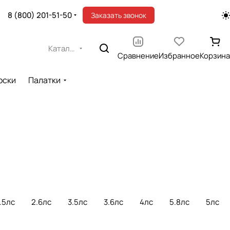
8 (800) 201-51-50
Заказать звонок
Каталог
Сравнение
Избранное
Корзина
оски
Палатки
.5лс
2.6лс
3.5лс
3.6лс
4лс
5.8лс
5лс