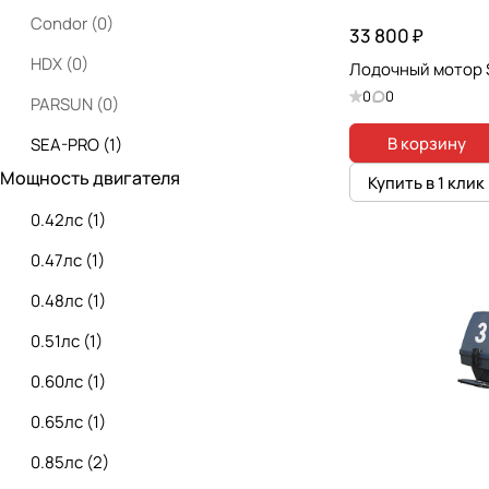
Condor
(
0
)
33 800 ₽
HDX
(
0
)
Лодочный мотор 
0
0
PARSUN
(
0
)
В корзину
SEA-PRO
(
1
)
Мощность двигателя
Купить в 1 клик
Seanovo
(
1
)
0.42лс
(
1
)
Tarpon
(
0
)
0.47лс
(
1
)
0.48лс
(
1
)
0.51лс
(
1
)
0.60лс
(
1
)
0.65лс
(
1
)
0.85лс
(
2
)