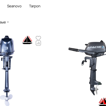
Seanovo
Tarpon
вые